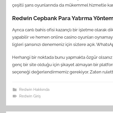
çeşitli şans oyunlarında da mükemmel hizmetle karş
Redwin Cepbank Para Yatırma Yöntemi 
Ayrıca canlı bahis ofisi kazançlı bir işletme olarak d
yapabilir ve hemen online casino oyunları oynamaya b
ligleri şansınızı denemeniz için sizlere açık. WhatsAp
Herhangi bir noktada bunu yapmakta özgür olsanız b
genç bir site olduğu için şikayet almayan bir plat
seçeneği değerlendirmemiz gerekiyor. Zaten rulette
Redwin Hakkında
Redwin Giriş