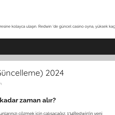
i adresine kolayca ulaşın. Redwin 'de güncel casino oyna, yüksek kaç
(Güncelleme) 2024
n
kadar zaman alır?
arınızı çözmek için çalışacağız. 134Redwin’in yeni