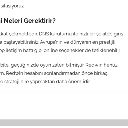
ılaşıyoruz.
Neleri Gerektirir?
ikkat çekmektedir. DNS kurulumu ile hızlı bir şekilde giriş
aşlayabilirsiniz. Avrupa’nın ve dünyanın en prestijli
p iletişim hattı gibi online seçenekler de tetiklenebilir.
ile, geçtiğinizde oyun zaten bitmiştir. Redwin henüz
form. Redwin hesabını sonlandırmadan önce birkaç
 strateji hile yapmaktan daha önemlidir.