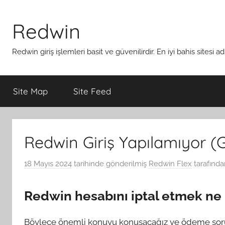
İçeriğe
atla
Redwin
Redwin giriş işlemleri basit ve güvenilirdir. En iyi bahis sites
Site Map
Site Feed
Redwin Giriş Yapılamıyor 
18 Mayıs 2024
tarihinde gönderilmiş
Redwin Flex
tarafında
Redwin hesabını iptal etmek ne 
Böylece önemli konuyu konuşacağız ve ödeme sorunl