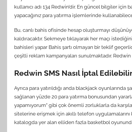
kullanıcı adı 134 Redwin’dir. En güncel bilgiler için ba
yapacağınız para yatırma işlemlerinde kullanabilec
Bu, canlı bahis ofisinde hesap oluşturmayı düşünüy
kaldıracaktır. Sekmeye tıklayarak her maçı istediğin
bahisleri yapar Bahis şartı olmayan bir teklif geçe
çeşitli reklam kampanyaları sunulmaktadır. Redwin ca
Redwin SMS Nasıl İptal Edilebili
Ayrıca para yatırıldığı anda blackjack oyunlarında 
sağlanan yüzde 20 para yatırma bonusundan yararlan
yapamıyorum” gibi çok önemli zorluklarla da karşıla
sitelerine erişmek için akıllı telefon uygulamalarını
katalogda yer alan elliden fazla basketbol oyunund