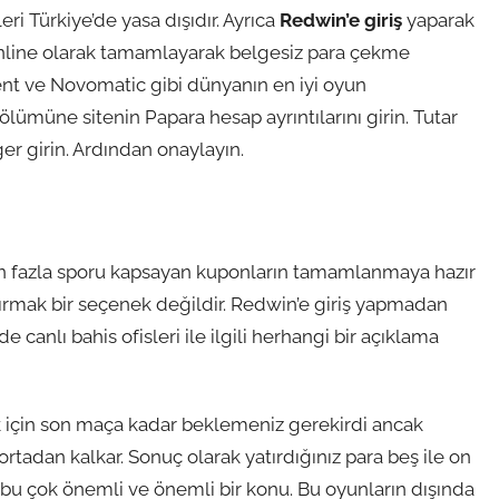
eri Türkiye’de yasa dışıdır. Ayrıca
Redwin’e giriş
yaparak
online olarak tamamlayarak belgesiz para çekme
ent ve Novomatic gibi dünyanın en iyi oyun
bölümüne sitenin Papara hesap ayrıntılarını girin. Tutar
ğer girin. Ardından onaylayın.
en fazla sporu kapsayan kuponların tamamlanmaya hazır
rmak bir seçenek değildir. Redwin’e giriş yapmadan
 canlı bahis ofisleri ile ilgili herhangi bir açıklama
için son maça kadar beklemeniz gerekirdi ancak
rtadan kalkar. Sonuç olarak yatırdığınız para beş ile on
 bu çok önemli ve önemli bir konu. Bu oyunların dışında