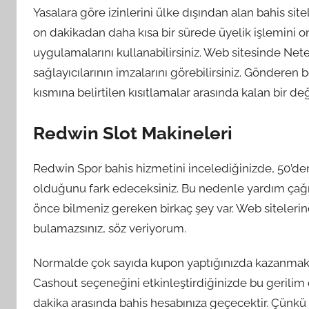
Yasalara göre izinlerini ülke dışından alan bahis sitel
on dakikadan daha kısa bir sürede üyelik işlemini 
uygulamalarını kullanabilirsiniz. Web sitesinde Net
sağlayıcılarının imzalarını görebilirsiniz. Gönderen 
kısmına belirtilen kısıtlamalar arasında kalan bir de
Redwin Slot Makineleri
Redwin Spor bahis hizmetini incelediğinizde, 50’d
olduğunu fark edeceksiniz. Bu nedenle yardım çağı
önce bilmeniz gereken birkaç şey var. Web sitelerinde
bulamazsınız, söz veriyorum.
Normalde çok sayıda kupon yaptığınızda kazanmak 
Cashout seçeneğini etkinleştirdiğinizde bu gerilim o
dakika arasında bahis hesabınıza geçecektir. Çünkü