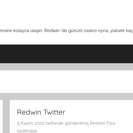
i adresine kolayca ulaşın. Redwin 'de güncel casino oyna, yüksek kaç
Redwin Twitter
9 Kasım 2020
tarihinde gönderilmiş
Redwin Flex
tarafından