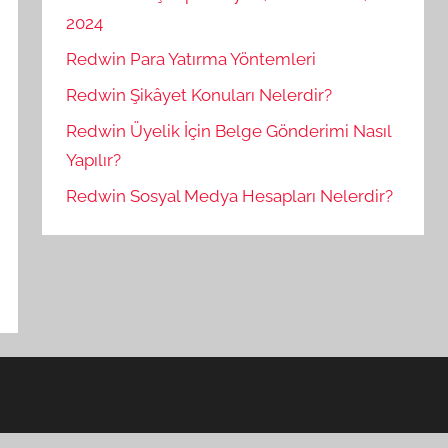
2024
Redwin Para Yatırma Yöntemleri
Redwin Şikâyet Konuları Nelerdir?
Redwin Üyelik İçin Belge Gönderimi Nasıl
Yapılır?
Redwin Sosyal Medya Hesapları Nelerdir?