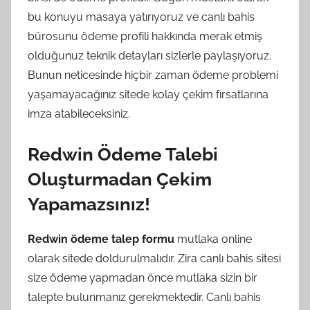
bu konuyu masaya yatırıyoruz ve canlı bahis
bürosunu ödeme profili hakkında merak etmiş
olduğunuz teknik detayları sizlerle paylaşıyoruz.
Bunun neticesinde hiçbir zaman ödeme problemi
yaşamayacağınız sitede kolay çekim fırsatlarına
imza atabileceksiniz.
Redwin Ödeme Talebi
Oluşturmadan Çekim
Yapamazsınız!
Redwin ödeme talep formu
mutlaka online
olarak sitede doldurulmalıdır. Zira canlı bahis sitesi
size ödeme yapmadan önce mutlaka sizin bir
talepte bulunmanız gerekmektedir. Canlı bahis